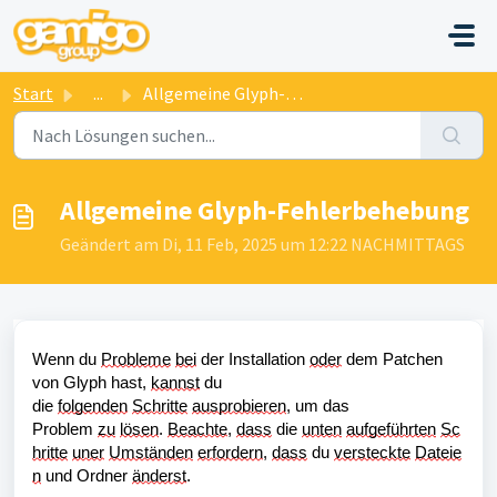
Zum hauptsächlichen Inhalt gehen
Start
...
Allgemeine Glyph-Fehlerbehebung
Allgemeine Glyph-Fehlerbehebung
Geändert am Di, 11 Feb, 2025 um 12:22 NACHMITTAGS
Wenn du 
Probleme
bei
 der Installation 
oder
 dem Patchen 
von Glyph hast, 
kannst
 du 
die 
folgenden
Schritte
ausprobieren
, um das 
Problem 
zu
lösen
. 
Beachte
, 
dass
 die 
unten
aufgeführten
Sc
hritte
uner
Umständen
erfordern
, 
dass
 du 
versteckte
Dateie
n
 und Ordner 
änderst
.