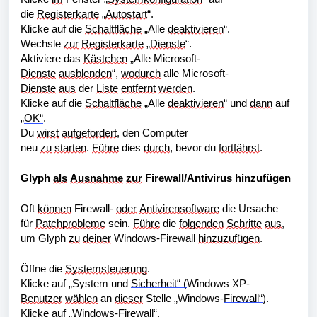
die 
Registerkarte
 „
Autostart
“.
Klicke auf die 
Schaltfläche
 „Alle 
deaktivieren
“.
Wechsle 
zur
Registerkarte
 „
Dienste
“.
Aktiviere das 
Kästchen
 „Alle Microsoft-
Dienste
ausblenden
“, 
wodurch
 alle Microsoft-
Dienste
aus
 der 
Liste
entfernt
werden
.
Klicke auf die 
Schaltfläche
 „Alle 
deaktivieren
“ und 
dann
 auf 
„
OK“
.
Du 
wirst
aufgefordert
, den Computer 
neu 
zu
starten
. 
Führe
 dies 
durch
, bevor du 
fortfährst
.
Glyph 
als
Ausnahme
zur
 Firewall/Antivirus hinzufügen
Oft 
können
 Firewall- 
oder
Antivirensoftware
 die Ursache 
für 
Patchprobleme
 sein. 
Führe
 die 
folgenden
Schritte
aus
, 
um Glyph 
zu
deiner
 Windows-Firewall 
hinzuzufügen
.
Öffne die 
Systemsteuerung
.
Klicke auf „System und 
Sicherheit“ (
Windows XP-
Benutzer
wählen
 an 
dieser
 Stelle „Windows-
Firewall“
).
Klicke auf „Windows-
Firewall“
.