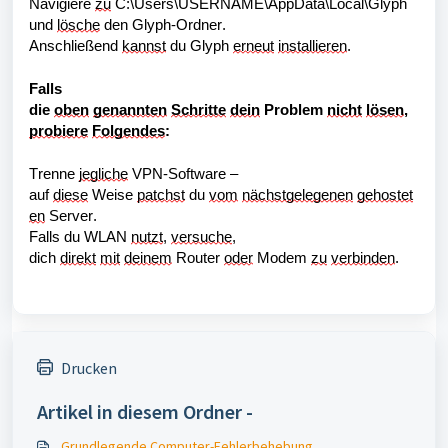
Navigiere 
zu
 C:\Users\USERNAME\AppData\Local\Glyph 
und 
lösche
 den Glyph-Ordner.
Anschließend 
kannst
 du Glyph 
erneut
installieren
.
Falls 
die 
oben
genannten
Schritte
dein
 Problem 
nicht
lösen
, 
probiere
Folgendes
:
Trenne 
jegliche
 VPN-Software – 
auf 
diese
 Weise 
patchst
 du 
vom
nächstgelegenen
gehostet
en
 Server.
Falls du WLAN 
nutzt
, 
versuche
, 
dich 
direkt
mit
deinem
 Router 
oder
 Modem 
zu
verbinden
.
Drucken
Artikel in diesem Ordner -
Grundlegende Computer-Fehlerbehebung