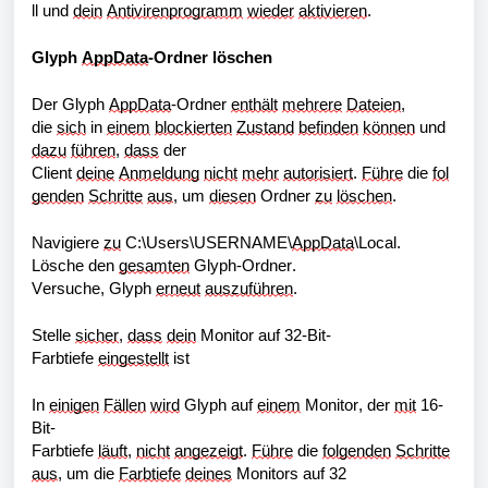
ll und 
dein
Antivirenprogramm
wieder
aktivieren
.
Glyph 
AppData
-Ordner löschen
Der Glyph 
AppData
-Ordner 
enthält
mehrere
Dateien
, 
die 
sich
 in 
einem
blockierten
Zustand
befinden
können
 und 
dazu
führen
, 
dass
 der 
Client 
deine
Anmeldung
nicht
mehr
autorisiert
. 
Führe
 die 
fol
genden
Schritte
aus
, um 
diesen
 Ordner 
zu
löschen
.
Navigiere 
zu
 C:\Users\USERNAME\
AppData
\Local.
Lösche den 
gesamten
 Glyph-Ordner.
Versuche, Glyph 
erneut
auszuführen
.
Stelle 
sicher
, 
dass
dein
 Monitor auf 32-Bit-
Farbtiefe 
eingestellt
 ist
In 
einigen
Fällen
wird
 Glyph auf 
einem
 Monitor, der 
mit
 16-
Bit-
Farbtiefe 
läuft
, 
nicht
angezeigt
. 
Führe
 die 
folgenden
Schritte
aus
, um die 
Farbtiefe
deines
 Monitors auf 32 