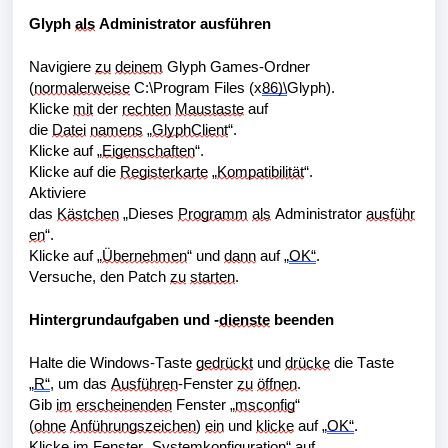
Glyph 
als
 Administrator ausführen
Navigiere 
zu
deinem
 Glyph Games-Ordner 
(
normalerweise
 C:\Program Files (x
86)\
Glyph).
Klicke 
mit
 der 
rechten
Maustaste
 auf 
die 
Datei
namens
 „
GlyphClient
“.
Klicke auf „
Eigenschaften
“.
Klicke auf die 
Registerkarte
 „
Kompatibilität
“.
Aktiviere 
das 
Kästchen
 „Dieses 
Programm
als
 Administrator 
ausführ
en
“.
Klicke auf „
Übernehmen
“ und 
dann
 auf „
OK“
.
Versuche, den Patch 
zu
starten
.
Hintergrundaufgaben und -
dienste
 beenden
Halte die Windows-Taste 
gedrückt
 und 
drücke
 die Taste 
„
R“
, um das 
Ausführen
-Fenster 
zu
öffnen
.
Gib 
im
erscheinenden
 Fenster „
msconfig
“ 
(
ohne
Anführungszeichen
) 
ein
 und 
klicke
 auf „
OK“
.
Klicke 
im
 Fenster „
Systemkonfiguration
“ auf 