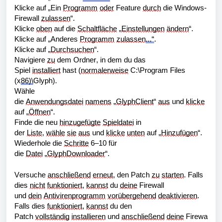
Klicke auf „Ein 
Programm
oder
 Feature 
durch
 die Windows-
Firewall 
zulassen
“.
Klicke 
oben
 auf die 
Schaltfläche
 „
Einstellungen
ändern
“.
Klicke auf „Anderes 
Programm
zulassen
...“
.
Klicke auf „
Durchsuchen
“.
Navigiere 
zu
 dem Ordner, in dem du das 
Spiel 
installiert
 hast (
normalerweise
 C:\Program Files 
(x
86)\
Glyph).
Wähle 
die 
Anwendungsdatei
namens
 „
GlyphClient
“ 
aus
 und 
klicke
auf „
Öffnen
“.
Finde die neu 
hinzugefügte
Spieldatei
 in 
der 
Liste
, 
wähle
sie
aus
 und 
klicke
unten
 auf „
Hinzufügen
“.
Wiederhole die 
Schritte
 6–10 für 
die 
Datei
 „
GlyphDownloader
“.
Versuche 
anschließend
erneut
, den Patch 
zu
starten
. Falls 
dies 
nicht
funktioniert
, 
kannst
 du 
deine
 Firewall 
und 
dein
Antivirenprogramm
vorübergehend
deaktivieren
. 
Falls dies 
funktioniert
, 
kannst
 du den 
Patch 
vollständig
installieren
 und 
anschließend
deine
 Firewa