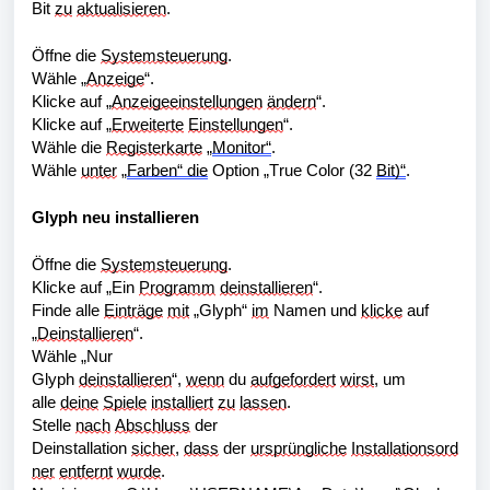
Bit 
zu
aktualisieren
.
Öffne die 
Systemsteuerung
.
Wähle „
Anzeige
“.
Klicke auf „
Anzeigeeinstellungen
ändern
“.
Klicke auf „
Erweiterte
Einstellungen
“.
Wähle die 
Registerkarte
 „
Monitor“
.
Wähle 
unter
 „
Farben“ die
 Option „True Color (32 
Bit)“
.
Glyph neu installieren
Öffne die 
Systemsteuerung
.
Klicke auf „Ein 
Programm
deinstallieren
“.
Finde alle 
Einträge
mit
 „Glyph“ 
im
 Namen und 
klicke
 auf 
„
Deinstallieren
“.
Wähle „Nur 
Glyph 
deinstallieren
“, 
wenn
 du 
aufgefordert
wirst
, um 
alle 
deine
Spiele
installiert
zu
lassen
.
Stelle 
nach
Abschluss
 der 
Deinstallation 
sicher
, 
dass
 der 
ursprüngliche
Installationsord
ner
entfernt
wurde
.