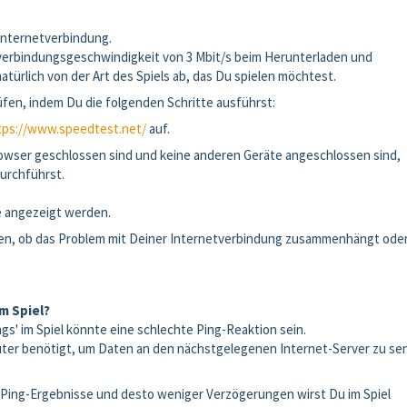
 Internetverbindung.
tverbindungsgeschwindigkeit von 3 Mbit/s beim Herunterladen und
türlich von der Art des Spiels ab, das Du spielen möchtest.
fen, indem Du die folgenden Schritte ausführst:
tps://www.speedtest.net/
auf.
rowser geschlossen sind und keine anderen Geräte angeschlossen sind,
urchführst.
se angezeigt werden.
len, ob das Problem mit Deiner Internetverbindung zusammenhängt ode
m Spiel?
gs' im Spiel könnte eine schlechte Ping-Reaktion sein.
omputer benötigt, um Daten an den nächstgelegenen Internet-Server zu s
ne Ping-Ergebnisse und desto weniger Verzögerungen wirst Du im Spiel