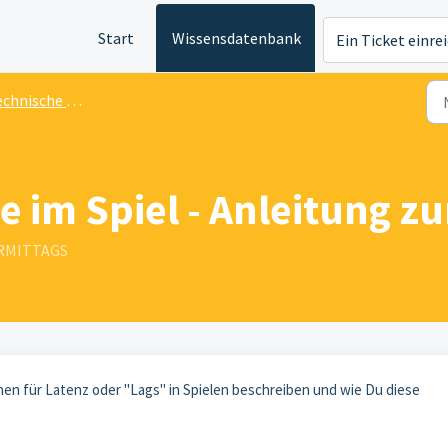
Start
Wissensdatenbank
Ein Ticket einre
nische Problemlösungen
 im Spiel - Anleitung z
VORMITTAGS
hen für Latenz oder "Lags" in Spielen beschreiben und wie Du diese