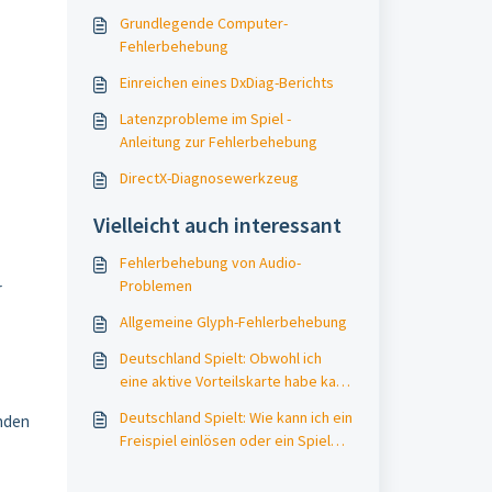
Grundlegende Computer-
Fehlerbehebung
Einreichen eines DxDiag-Berichts
Latenzprobleme im Spiel -
Anleitung zur Fehlerbehebung
DirectX-Diagnosewerkzeug
Vielleicht auch interessant
Fehlerbehebung von Audio-
Problemen
r
Allgemeine Glyph-Fehlerbehebung
Deutschland Spielt: Obwohl ich
eine aktive Vorteilskarte habe kann
ich kein Freispiel einlösen.
Deutschland Spielt: Wie kann ich ein
enden
Freispiel einlösen oder ein Spiel
zum Vorteilspreis kaufen?