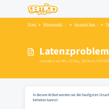
Zum hauptsächlichen Inhalt gehen
Start
Wissensdatenbank
Account Support
Tech
Latenzprobleme
Geändert am Mo, 23 Dez, 2024 um 7:04 
In diesem Artikel werden wir die häufigsten Ursac
beheben kannst: