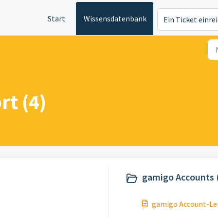
Start
Wissensdatenbank
Ein Ticket einre
t (4)
gamigo Accounts 
gamigo Account-Le