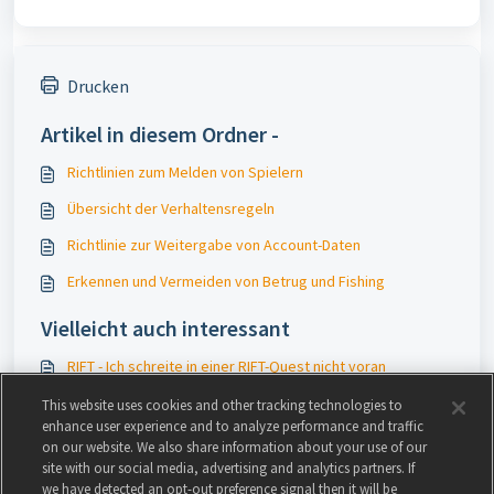
Drucken
Artikel in diesem Ordner -
Richtlinien zum Melden von Spielern
Übersicht der Verhaltensregeln
Richtlinie zur Weitergabe von Account-Daten
Erkennen und Vermeiden von Betrug und Fishing
Vielleicht auch interessant
RIFT - Ich schreite in einer RIFT-Quest nicht voran
DirectX-Diagnosewerkzeug
This website uses cookies and other tracking technologies to
enhance user experience and to analyze performance and traffic
Bug-Meldungen für Trove
on our website. We also share information about your use of our
site with our social media, advertising and analytics partners. If
Fiesta Online: Ingame-Probleme
we have detected an opt-out preference signal then it will be