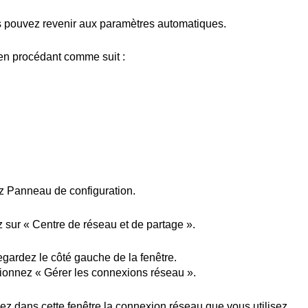
s
pouvez
revenir
aux
paramètres
automatiques
.
en
procédant
comme
suit :
z
Panneau
de configuration.
z
sur « Centre de réseau et de partage ».
egardez
le
côté
gauche de la
fenêtre
.
tionnez
«
Gérer
les
connexions
réseau ».
sez
dans
cette
fenêtre
la
connexion
réseau que
vous
utilisez
.