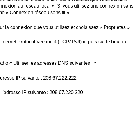
nnexion
au réseau local ». Si
vous
utilisez
une
connexion
sans
me
«
Connexion
réseau sans fil ».
ur la
connexion
que
vous
utilisez
et
choisissez
«
Propriétés
».
 Internet Protocol Version 4 (TCP/IPv4) »,
puis
sur le bouton
radio «
Utiliser
les
adresses
DNS
suivantes
: ».
adresse
IP
suivante
: 208.67.222.222
z
l'adresse
IP
suivante
: 208.67.220.220