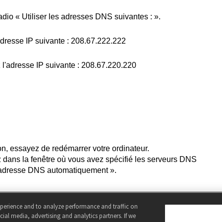
radio «
Utiliser
les
adresses
DNS
suivantes
: ».
adresse
IP
suivante
: 208.67.222.222
z
l'adresse
IP
suivante
: 208.67.220.220
on
,
essayez
de
redémarrer
votre
ordinateur
.
z
dans la
fenêtre
où
vous
avez
spécifié
les
serveurs
DNS
'adresse
DNS
automatiquement
».
xperience and to analyze performance and traffic on
ial media, advertising and analytics partners. If we