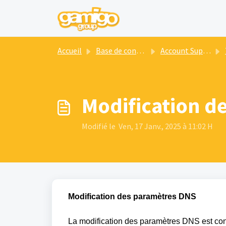
Passer au contenu principal
Accueil
Base de connaissances
Account Support
Modification d
Modifié le Ven, 17 Janv., 2025 à 11:02 H
Modification des
paramètres
DNS
La modification des
paramètres
DNS
est
co