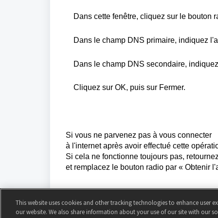
Dans
cette
fenêtre
,
cliquez
sur le bouton 
Dans le
champ
DNS
primaire
,
indiquez
l'
Dans le
champ
DNS
secondaire
,
indique
Cliquez
sur OK,
puis
sur Fermer.
Si
vous
ne
parvenez
pas à
vous
connecter
à
l'internet
après
avoir
effectué
cette
opérati
Si
cela
ne
fonctionne
toujours
pas,
retourne
et
remplacez
le bouton radio par «
Obtenir
l
This website uses cookies and other tracking technologies to enhance user e
our website. We also share information about your use of our site with our soc