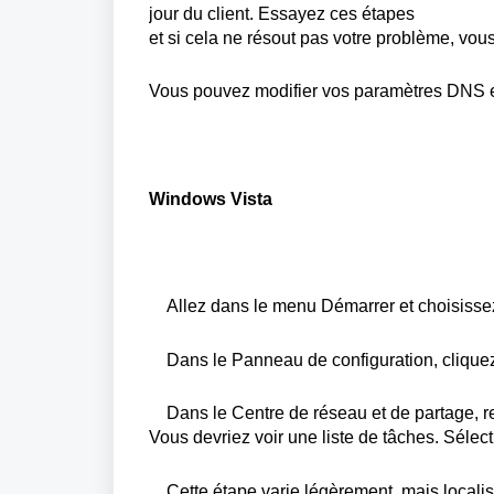
jour du client.
Essayez
ces
étapes
et
si
cela
ne
résout
pas
votre
problème
,
vou
Vous
pouvez
modifier
vos
paramètres
DNS
Windows Vista
Allez
dans le menu
Démarrer
et
choisisse
Dans le
Panneau
de configuration,
clique
Dans le Centre de réseau et de partage,
r
Vous
devriez
voir
une
liste
de
tâches
.
Sélec
Cette étape
varie
légèrement
,
mais
locali