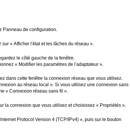
z
Panneau
de configuration.
z
sur «
Afficher
l'état
et les
tâches
du réseau ».
egardez
le
côté
gauche de la
fenêtre
.
tionnez
« Modifier les
paramètres
de
l'adaptateur
».
sez
dans
cette
fenêtre
la
connexion
réseau que
vous
utilisez
.
nnexion
au réseau local ». Si
vous
utilisez
une
connexion
sans
me
«
Connexion
réseau sans fil ».
ur la
connexion
que
vous
utilisez
et
choisissez
«
Propriétés
».
 Internet Protocol Version 4 (TCP/IPv4) »,
puis
sur le bouton