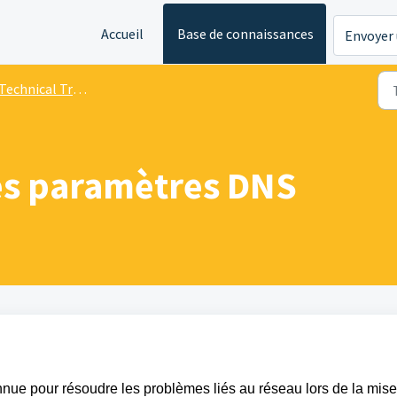
Accueil
Base de connaissances
Envoyer 
Technical Troubleshooting
es paramètres DNS
nnue
pour
résoudre
les
problèmes
liés
au réseau
lors
de la mise