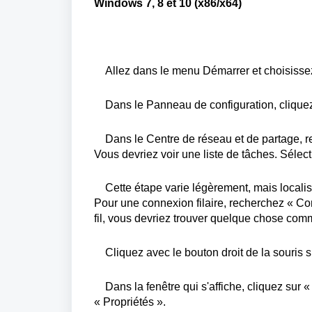
Windows 7, 8 et 10 (x86/x64)
Allez
dans le menu
Démarrer
et
choisisse
Dans le
Panneau
de configuration,
clique
Dans le Centre de réseau et de partage,
r
Vous
devriez
voir
une
liste
de
tâches
.
Sélec
Cette étape
varie
légèrement
,
mais
locali
Pour
une
connexion
filaire
,
recherchez
«
Co
fil,
vous
devriez
trouver
quelque chose
com
Cliquez
avec le bouton droit de la
souris
s
Dans la
fenêtre
qui
s'affiche
,
cliquez
sur «
«
Propriétés
».