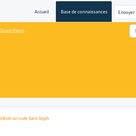
Accueil
Base de connaissances
Envoyer 
Glyph Payment Support
iliser un code dans Glyph