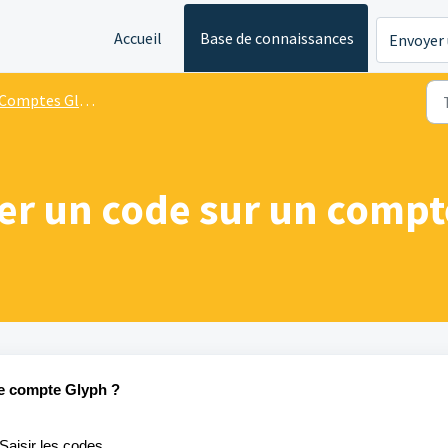
Accueil
Base de connaissances
Envoyer 
Comptes Glyph
r un code sur un compt
e
compte
Glyph ?
Saisir
les codes