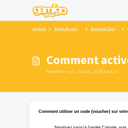
Passer au contenu principal
Accueil
Base de connaissances
Account Support
Comment active
Modifié le Lun, 13 Janv., 2025 à 3:42 H
Comment utiliser un code
(voucher)
sur
votr
Naviguez
jusqu'à
l
’onglet
Compte,
puis