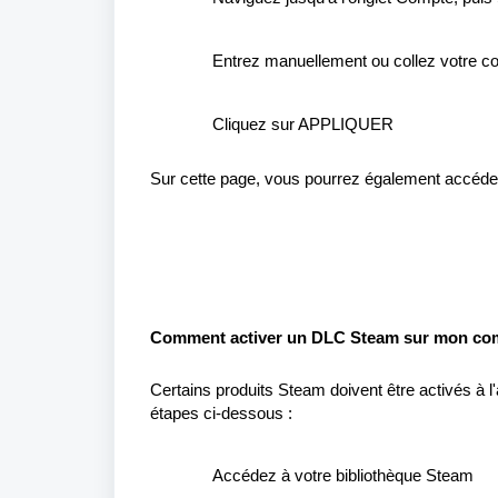
Entrez
manuellement
ou
c
ollez
votre
co
Cliquez
sur APPLIQUER
Sur
cette
page,
vous
pourrez
également
accéde
Comment
activer
un DLC Steam sur
mon
co
Certains
produits
Steam
doivent
être
activés
à
l
étapes ci-
dessous :
Accédez
à
votre
bibliothèque Steam