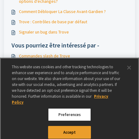
options d'échanges?
Comment Débloquer La Classe Avant-Gardien ?
Trove : Contrôles de base par défaut
Signaler un bug dans Trove
Vous pourriez être intéressé par -
Commandes slash de Trove
Signaler un bug dans Trove
This website uses cookies and other tracking technologies to
enhance user experience and to analyze performance and traffic
Prise en charge de Trove par Mac et Linux
on our website. We also share information about your use of our
site with our social media, advertising and analytics partners. If
Steam
we have detected an opt-out preference signal then it will be
honored. Further information is available in our
Privacy
Policy
Preferences
© 2024 GAMIGO US INC. TOUS DROITS RÉSERVÉS.
CONDITIONS D'UTILISATION
|
Accept
POLITIQUE DE CONFIDENTIALITÉ