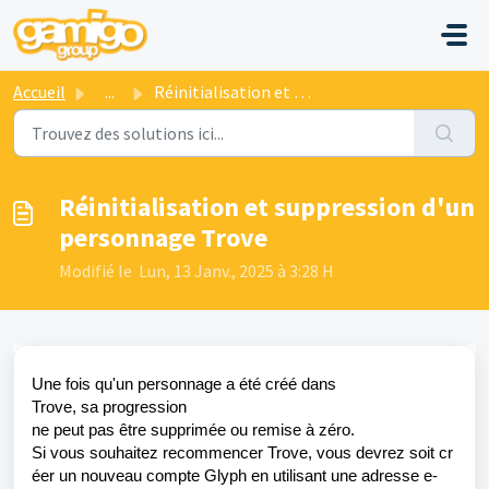
Passer au contenu principal
Accueil
...
Réinitialisation et suppression d'un personnage Trove
Réinitialisation et suppression d'un
personnage Trove
Modifié le Lun, 13 Janv., 2025 à 3:28 H
Une
fois
qu'un
personnage
a
été
créé
dans
Trove,
sa
progression
ne
peut
pas
être
supprimée
ou
remise à
zéro
.
Si
vous
souhaitez
recommencer
Trove,
vous
devrez
soit
cr
éer
un nouveau
compte
Glyph
en
utilisant
une
adresse
e-