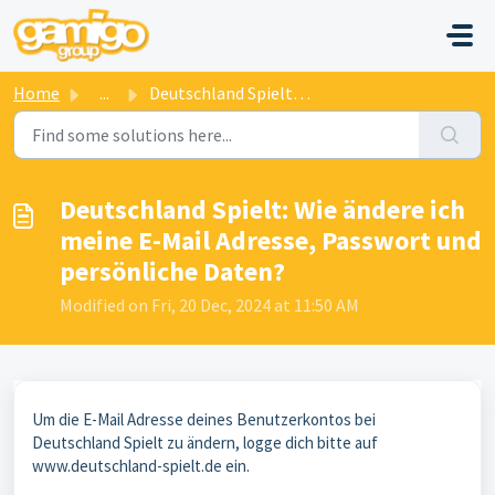
Skip to main content
Home
...
Deutschland Spielt: Wie ändere ich meine E-Mail Adresse, ...
Deutschland Spielt: Wie ändere ich
meine E-Mail Adresse, Passwort und
persönliche Daten?
Modified on Fri, 20 Dec, 2024 at 11:50 AM
Um die E-Mail Adresse deines Benutzerkontos bei
Deutschland Spielt zu ändern, logge dich bitte auf
www.deutschland-spielt.de ein.