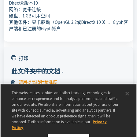
DirectX:版本10
网络：宽带连接
硬盘：1 GB可用空间
其他条件：显卡驱动（OpenGL 3.2或DirectX 10.0）、Glyph客
户端和已注册的Glyph帐户
打印
此文件夹中的文档 -
禁用提高指针精准度
如何禁用自动开始游戏
This website uses cookies and other tracking technologies to
enhance user experience and to analyze performance and traffic
主机连接问题
on our website. We also share information about your use of our
site with our social media, advertising and analytics partners. If
《宝藏世界》Mac客服支持
we have detected an opt-out preference signal then it will be
honored. Further information is available in our
Privacy
Policy