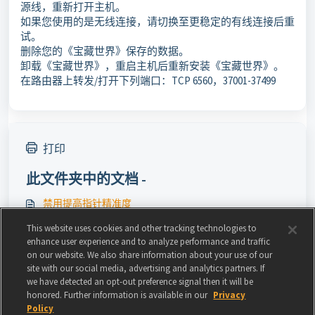
源线，重新打开主机。
如果您使用的是无线连接，请切换至更稳定的有线连接后重
试。
删除您的《宝藏世界》保存的数据。
卸载《宝藏世界》，重启主机后重新安装《宝藏世界》。
在路由器上转发/打开下列端口：TCP 6560，37001-37499
打印
此文件夹中的文档 -
禁用提高指针精准度
如何禁用自动开始游戏
This website uses cookies and other tracking technologies to
enhance user experience and to analyze performance and traffic
主机连接问题
on our website. We also share information about your use of our
site with our social media, advertising and analytics partners. If
《宝藏世界》Mac客服支持
we have detected an opt-out preference signal then it will be
honored. Further information is available in our
Privacy
Policy