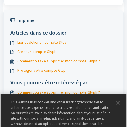
Imprimer
Articles dans ce dossier -
Lier et délier un compte Steam
Créer un compte Glyph
Comment puis-je supprimer mon compte Glyph ?
Protéger votre compte Glyph
Vous pourriez être intéressé par -
Comment puis-je supprimer mon compte Glyph ?
Questions de sécurité Glyph
This website uses cookies and other tracking technologies to
enhance user experience and to analyze performance and traffic
Lier et délier un compte Steam
on our website. We also share information about your use of our
site with our social media, advertising and analytics partners. If
Créer un compte Glyph
we have detected an opt-out preference signal then it will be