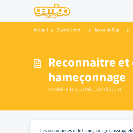
Passer au contenu principal
Accueil
Base de connaissances
Account Support
Reconnaitre et 
hameçonnage
Modifié le Lun, 23 Déc., 2024 à 5:51 H
Les escroqueries et le hameçonnage (aussi appel