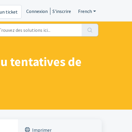
Connexion
S'inscrire
French
un ticket
ou tentatives de
Imprimer