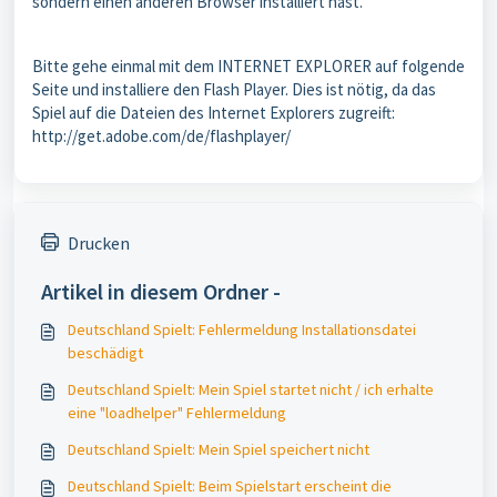
sondern einen anderen Browser installiert hast.
Bitte gehe einmal mit dem INTERNET EXPLORER auf folgende
Seite und installiere den Flash Player. Dies ist nötig, da das
Spiel auf die Dateien des Internet Explorers zugreift:
http://get.adobe.com/de/flashplayer/
Drucken
Artikel in diesem Ordner -
Deutschland Spielt: Fehlermeldung Installationsdatei
beschädigt
Deutschland Spielt: Mein Spiel startet nicht / ich erhalte
eine "loadhelper" Fehlermeldung
Deutschland Spielt: Mein Spiel speichert nicht
Deutschland Spielt: Beim Spielstart erscheint die