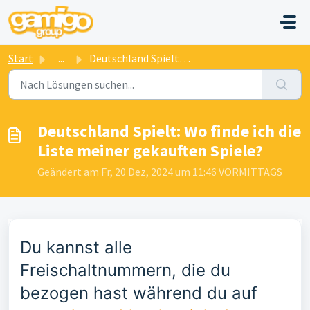
Zum hauptsächlichen Inhalt gehen
Start
...
Deutschland Spielt: Wo finde ich die Liste meiner gekauft...
Deutschland Spielt: Wo finde ich die
Liste meiner gekauften Spiele?
Geändert am Fr, 20 Dez, 2024 um 11:46 VORMITTAGS
Du kannst alle
Freischaltnummern, die du
bezogen hast während du auf