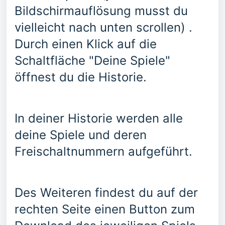
Bildschirmauflösung musst du
vielleicht nach unten scrollen) .
Durch einen Klick auf die
Schaltfläche "Deine Spiele"
öffnest du die Historie.
In deiner Historie werden alle
deine Spiele und deren
Freischaltnummern aufgeführt.
Des Weiteren findest du auf der
rechten Seite einen Button zum