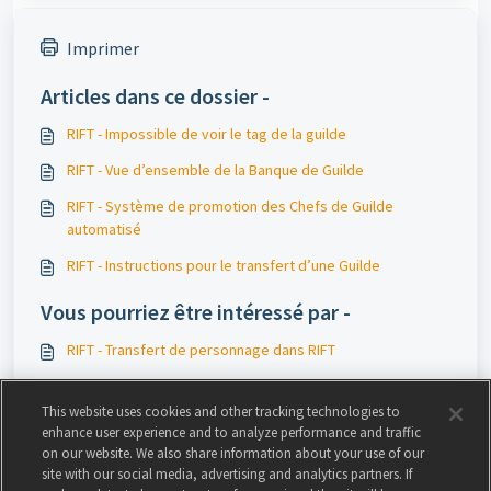
Imprimer
Articles dans ce dossier -
RIFT - Impossible de voir le tag de la guilde
RIFT - Vue d’ensemble de la Banque de Guilde
RIFT - Système de promotion des Chefs de Guilde
automatisé
RIFT - Instructions pour le transfert d’une Guilde
Vous pourriez être intéressé par -
RIFT - Transfert de personnage dans RIFT
RIFT - Vue d’ensemble des autorisations de rang de guilde
This website uses cookies and other tracking technologies to
RIFT - Système de promotion des Chefs de Guilde
enhance user experience and to analyze performance and traffic
automatisé
on our website. We also share information about your use of our
site with our social media, advertising and analytics partners. If
RIFT - Types de comptes RIFT et restrictions