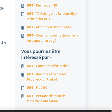
RIFT - Recharger l’IU
 de
RIFT - Télécharger le lanceur Glyph
et installer RIFT
RIFT - Attribution des touches
RIFT - Comment soumettre un avis
ou signaler un bug ?
ouche
Vous pourriez être
intéressé par -
RIFT - Comment désinstaller
RIFT - Donjons et raid dans
Prophecy of Ahnket
RIFT - Fidélité
RIFT - Personnalisation de
l'interface utilisateur