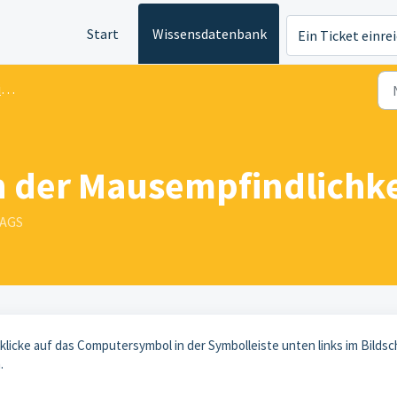
Start
Wissensdatenbank
Ein Ticket einre
t
n der Mausempfindlichke
TAGS
klicke auf das Computersymbol in der Symbolleiste unten links im Bildsc
n.