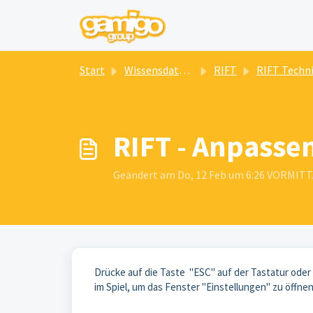
Zum hauptsächlichen Inhalt gehen
Start
Wissensdatenbank
RIFT
RIFT Technischer Suppor
RIFT - Anpasse
Geändert am Do, 12 Feb um 6:26 VORMIT
Drücke auf die Taste "ESC" auf der Tastatur oder 
im Spiel, um das Fenster "Einstellungen" zu öffne